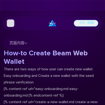
中文（繁體）
页面内容
How-to Create Beam Web
Wallet
There are two ways of how user can create new wallet:
Easy onboarding
and
Create a new wallet with the seed
phrase verification
{% content-ref url="easy-onboarding.md
easy-
onboarding.md
{% endcontent-ref %}
{% content-ref url="create-a-new-wallet.md
create-a-new-