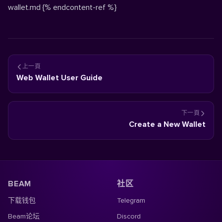
wallet.md
{% endcontent-ref %}
上一頁
Web Wallet User Guide
下一頁
Create a New Wallet
BEAM
社区
下载钱包
Telegram
Beam论坛
Discord