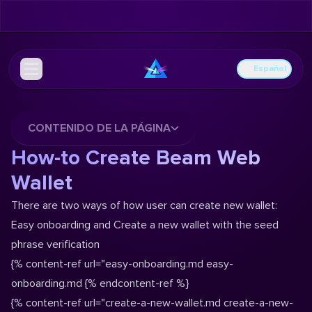
Español
CONTENIDO DE LA PÁGINA
How-to Create Beam Web
Wallet
There are two ways of how user can create new wallet:
Easy onboarding
and
Create a new wallet with the seed
phrase verification
{% content-ref url="easy-onboarding.md
easy-
onboarding.md
{% endcontent-ref %}
{% content-ref url="create-a-new-wallet.md
create-a-new-