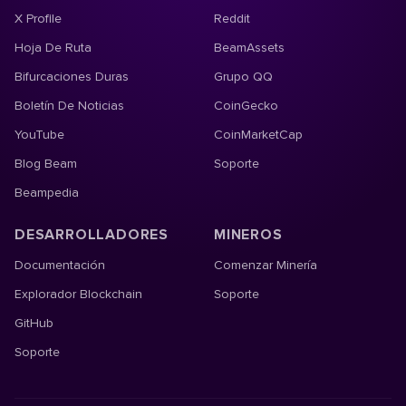
X Profile
Reddit
Hoja De Ruta
BeamAssets
Bifurcaciones Duras
Grupo QQ
Boletín De Noticias
CoinGecko
YouTube
CoinMarketCap
Blog Beam
Soporte
Beampedia
DESARROLLADORES
MINEROS
Documentación
Comenzar Minería
Explorador Blockchain
Soporte
GitHub
Soporte